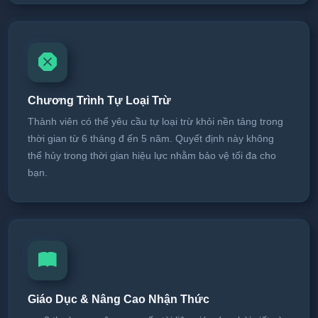
Chương Trình Tự Loại Trừ
Thành viên có thể yêu cầu tự loại trừ khỏi nền tảng trong
thời gian từ 6 tháng đ ến 5 năm. Quyết định này không
thể hủy trong thời gian hiệu lực nhằm bảo vệ tối đa cho
bạn.
Giáo Dục & Nâng Cao Nhận Thức