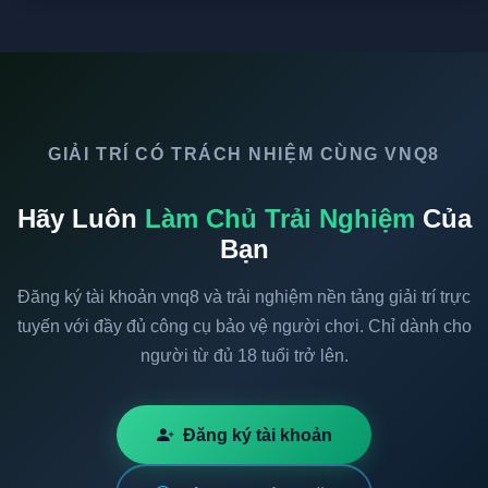
GIẢI TRÍ CÓ TRÁCH NHIỆM CÙNG VNQ8
Hãy Luôn
Làm Chủ Trải Nghiệm
Của
Bạn
Đăng ký tài khoản vnq8 và trải nghiệm nền tảng giải trí trực
tuyến với đầy đủ công cụ bảo vệ người chơi. Chỉ dành cho
người từ đủ 18 tuổi trở lên.
Đăng ký tài khoản