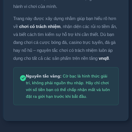
hành vi chơi của mình.
Trang này được xây dựng nhằm giúp bạn hiểu rõ hơn
về
chơi có trách nhiệm
, nhận diện các rủi ro tiềm ẩn,
và biết cách tìm kiếm sự hỗ trợ khi cần thiết. Dù bạn
đang chơi cá cược bóng đá, casino trực tuyến, đá gà
hay nổ hũ – nguyên tắc chơi có trách nhiệm luôn áp
dụng cho tất cả các sản phẩm trên nền tảng
vnq8
.
Nguyên tắc vàng:
Cờ bạc là hình thức giải
trí, không phải nguồn thu nhập. Hãy chỉ chơi
với số tiền bạn có thể chấp nhận mất và luôn
đặt ra giới hạn trước khi bắt đầu.