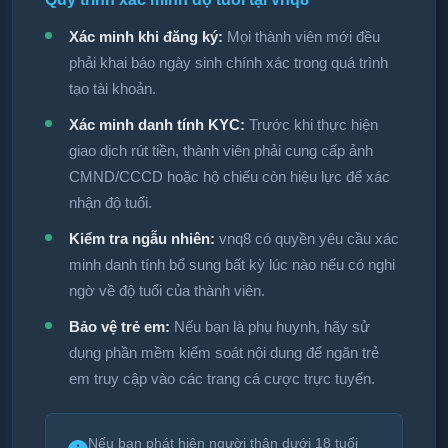
Xác minh khi đăng ký:
Mọi thành viên mới đều
phải khai báo ngày sinh chính xác trong quá trình
tạo tài khoản.
Xác minh danh tính KYC:
Trước khi thực hiện
giao dịch rút tiền, thành viên phải cung cấp ảnh
CMND/CCCD hoặc hộ chiếu còn hiệu lực để xác
nhận độ tuổi.
Kiểm tra ngẫu nhiên:
vnq8 có quyền yêu cầu xác
minh danh tính bổ sung bất kỳ lúc nào nếu có nghi
ngờ về độ tuổi của thành viên.
Bảo vệ trẻ em:
Nếu bạn là phụ huynh, hãy sử
dụng phần mềm kiểm soát nội dung để ngăn trẻ
em truy cập vào các trang cá cược trực tuyến.
Nếu bạn phát hiện người thân dưới 18 tuổi