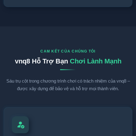
CAM KẾT CỦA CHÚNG TÔI
vnq8 Hỗ Trợ Bạn
Chơi Lành Mạnh
Sáu trụ cột trong chương trình chơi có trách nhiệm của vnq8 –
được xây dựng để bảo vệ và hỗ trợ mọi thành viên.