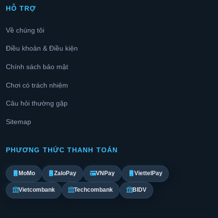
HỖ TRỢ
Về chúng tôi
Điều khoản & Điều kiện
Chính sách bảo mật
Chơi có trách nhiệm
Câu hỏi thường gặp
Sitemap
PHƯƠNG THỨC THANH TOÁN
MoMo
ZaloPay
VNPay
ViettelPay
Vietcombank
Techcombank
BIDV