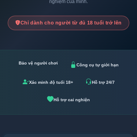
nghiệm của mình.
Chỉ dành cho người từ đủ 18 tuổi trở lên
Bảo vệ người chơi
Công cụ tự giới hạn
Xác minh độ tuổi 18+
Hỗ trợ 24/7
Hỗ trợ cai nghiện