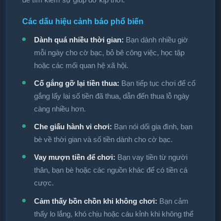
để tìm kiếm sự giúp đỡ kịp thời.
Các dấu hiệu cảnh báo phổ biến
Dành quá nhiều thời gian:
Bạn dành nhiều giờ
mỗi ngày cho cờ bạc, bỏ bê công việc, học tập
hoặc các mối quan hệ xã hội.
Cố gắng gỡ lại tiền thua:
Bạn tiếp tục chơi để cố
gắng lấy lại số tiền đã thua, dẫn đến thua lỗ ngày
càng nhiều hơn.
Che giấu hành vi chơi:
Bạn nói dối gia đình, bạn
bè về thời gian và số tiền dành cho cờ bạc.
Vay mượn tiền để chơi:
Bạn vay tiền từ người
thân, bạn bè hoặc các nguồn khác để có tiền cá
cược.
Cảm thấy bồn chồn khi không chơi:
Bạn cảm
thấy lo lắng, khó chịu hoặc cáu kỉnh khi không thể