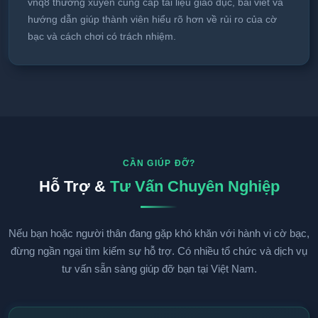
vnq8 thường xuyên cung cấp tài liệu giáo dục, bài viết và
hướng dẫn giúp thành viên hiểu rõ hơn về rủi ro của cờ
bạc và cách chơi có trách nhiệm.
CẦN GIÚP ĐỠ?
Hỗ Trợ &
Tư Vấn Chuyên Nghiệp
Nếu bạn hoặc người thân đang gặp khó khăn với hành vi cờ bạc,
đừng ngần ngại tìm kiếm sự hỗ trợ. Có nhiều tổ chức và dịch vụ
tư vấn sẵn sàng giúp đỡ bạn tại Việt Nam.