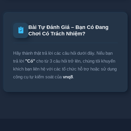
Bài Tự Đánh Giá – Bạn Có Đang
Chơi Có Trách Nhiệm?
Hãy thành thật trả lời các câu hỏi dưới đây. Nếu bạn
trả lời
"Có"
cho từ 3 câu hỏi trở lên, chúng tôi khuyến
khích bạn liên hệ với các tổ chức hỗ trợ hoặc sử dụng
công cụ tự kiểm soát của
vnq8
.