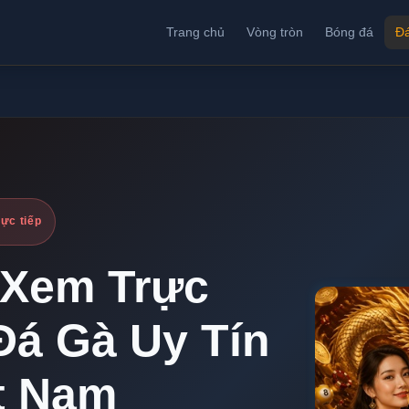
Trang chủ
Vòng tròn
Bóng đá
Đ
rực tiếp
 Xem Trực
Đá Gà Uy Tín
t Nam