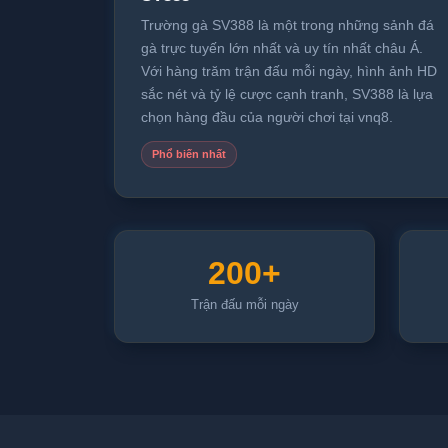
Trường gà SV388 là một trong những sảnh đá
gà trực tuyến lớn nhất và uy tín nhất châu Á.
Với hàng trăm trận đấu mỗi ngày, hình ảnh HD
sắc nét và tỷ lệ cược cạnh tranh, SV388 là lựa
chọn hàng đầu của người chơi tại vnq8.
Phổ biến nhất
200+
Trận đấu mỗi ngày