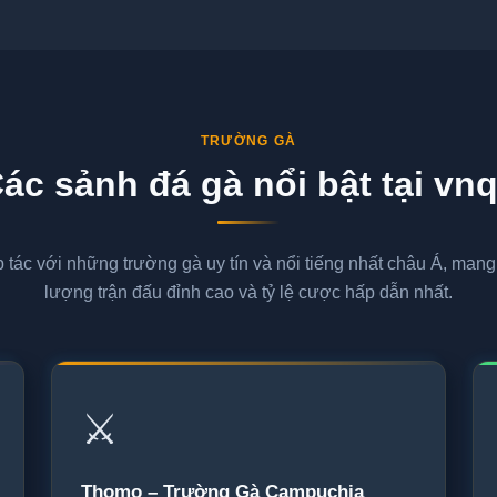
TRƯỜNG GÀ
ác sảnh đá gà nổi bật tại vn
 tác với những trường gà uy tín và nổi tiếng nhất châu Á, mang
lượng trận đấu đỉnh cao và tỷ lệ cược hấp dẫn nhất.
⚔️
Thomo – Trường Gà Campuchia