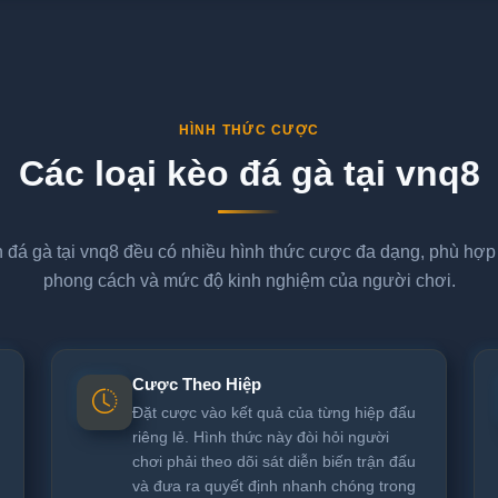
HÌNH THỨC CƯỢC
Các loại kèo đá gà tại vnq8
n đá gà tại vnq8 đều có nhiều hình thức cược đa dạng, phù hợp
phong cách và mức độ kinh nghiệm của người chơi.
Cược Theo Hiệp
Đặt cược vào kết quả của từng hiệp đấu
riêng lẻ. Hình thức này đòi hỏi người
chơi phải theo dõi sát diễn biến trận đấu
và đưa ra quyết định nhanh chóng trong