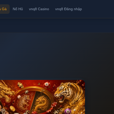
á Gà
Nổ Hũ
vnq8 Casino
vnq8 Đăng nhập