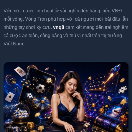
Với mức cược linh hoạt từ vài nghìn đến hàng triệu VNĐ
mỗi vòng, Vòng Tròn phù hợp với cả người mới bắt đầu lẫn
những tay chơi kỳ cựu.
vnq8
cam kết mang đến trải nghiệm
cá cược an toàn, công bằng và thú vị nhất trên thị trường
Việt Nam.