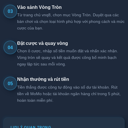
Vào sảnh Vòng Tròn
03
Từ trang chủ vnq8, chọn mục Vòng Tròn. Duyệt qua các
bàn chơi và chọn loại hình phù hợp với phong cách và mức
cược của bạn.
Đặt cược và quay vòng
04
Chọn ô cược, nhập số tiền muốn đặt và nhấn xác nhận.
Vòng tròn sẽ quay và kết quả được công bố minh bạch
ngay lập tức sau mỗi vòng.
Nhận thưởng và rút tiền
05
Tiền thắng được cộng tự động vào số dư tài khoản. Rút
tiền về MoMo hoặc tài khoản ngân hàng chỉ trong 5 phút,
hoàn toàn miễn phí.
LƯU Ý QUAN TRỌNG