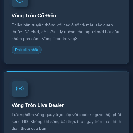
Vòng Tròn Cổ Điển
Phiên bản truyền thống với các ô số và màu sắc quen
thuộc. Dễ chơi, dễ hiểu – lý tưởng cho người mới bắt đầu
khám phá sảnh Vòng Tròn tại vnq8.
Phổ biến nhất
Vòng Tròn Live Dealer
Trải nghiệm vòng quay trực tiếp với dealer người thật phát
sóng HD. Không khí sòng bài thực thụ ngay trên màn hình
điện thoại của bạn.