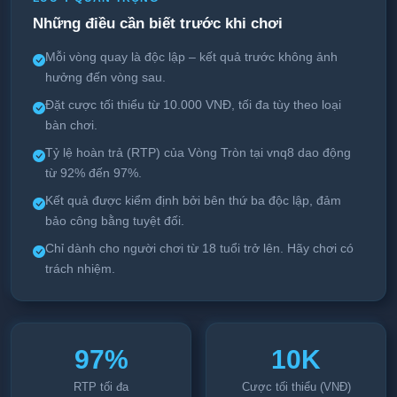
Những điều cần biết trước khi chơi
Mỗi vòng quay là độc lập – kết quả trước không ảnh
hưởng đến vòng sau.
Đặt cược tối thiểu từ 10.000 VNĐ, tối đa tùy theo loại
bàn chơi.
Tỷ lệ hoàn trả (RTP) của Vòng Tròn tại vnq8 dao động
từ 92% đến 97%.
Kết quả được kiểm định bởi bên thứ ba độc lập, đảm
bảo công bằng tuyệt đối.
Chỉ dành cho người chơi từ 18 tuổi trở lên. Hãy chơi có
trách nhiệm.
97%
10K
RTP tối đa
Cược tối thiểu (VNĐ)