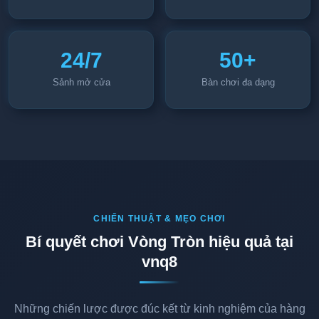
24/7
50+
Sảnh mở cửa
Bàn chơi đa dạng
CHIẾN THUẬT & MẸO CHƠI
Bí quyết chơi Vòng Tròn hiệu quả tại
vnq8
Những chiến lược được đúc kết từ kinh nghiệm của hàng