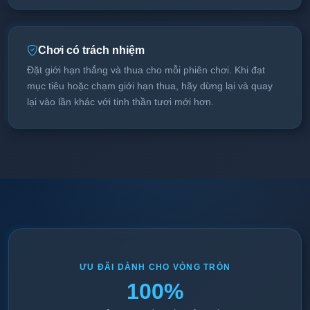
Chơi có trách nhiệm
Đặt giới hạn thắng và thua cho mỗi phiên chơi. Khi đạt
mục tiêu hoặc chạm giới hạn thua, hãy dừng lại và quay
lại vào lần khác với tinh thần tươi mới hơn.
ƯU ĐÃI DÀNH CHO VÒNG TRÒN
100%