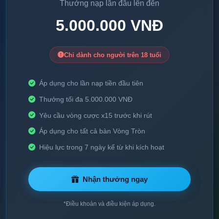
Thưởng nạp lần đầu lên đến
5.000.000 VNĐ
Chỉ dành cho người trên 18 tuổi
Áp dụng cho lần nạp tiền đầu tiên
Thưởng tối đa 5.000.000 VNĐ
Yêu cầu vòng cược x15 trước khi rút
Áp dụng cho tất cả bàn Vòng Tròn
Hiệu lực trong 7 ngày kể từ khi kích hoạt
Nhận thưởng ngay
*Điều khoản và điều kiện áp dụng.